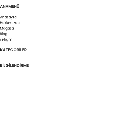
ANAMENÜ
Anasayfa
Hakkımızda
Mağaza
Blog
iletişim
KATEGORILER
BILGILENDIRME
Gizlilik Politikası
Mesafeli Satış Sözleşmesi
Üyelik Sözleşmesi
İade Politikası
YNR SOLAR
2024
Bu Websitesi
Woo AI E Ticaret Sistemi
Kullanmaktır.
.